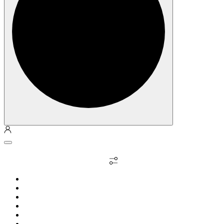
Личный кабинет
Выбрать недвижимость
О компании
Философия
Квартиры / апарты
Коммерция
Как купить
Контакты