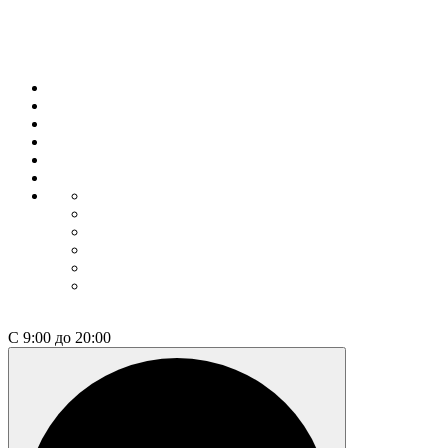
Выбрать недвижимость
О компании
Философия
Квартиры / апарты
Коммерция
Как купить
Контакты
Коммерция
Как купить
Контакты
Проектные декларации
Построенные дома
+7 812 600-76-76
С 9:00 до 20:00